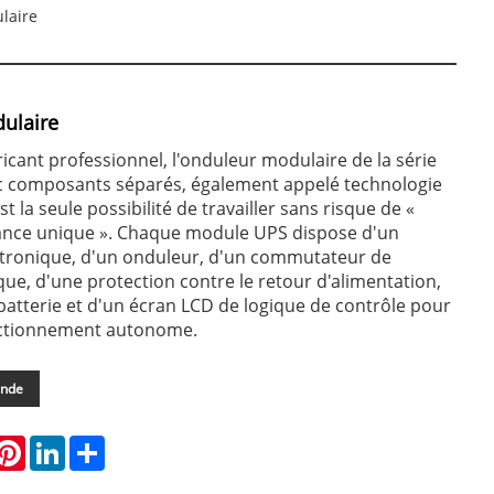
laire
ulaire
ricant professionnel, l'onduleur modulaire de la série
 composants séparés, également appelé technologie
st la seule possibilité de travailler sans risque de «
lance unique ». Chaque module UPS dispose d'un
ctronique, d'un onduleur, d'un commutateur de
que, d'une protection contre le retour d'alimentation,
 batterie et d'un écran LCD de logique de contrôle pour
nctionnement autonome.
ande
hatsApp
Pinterest
LinkedIn
Share