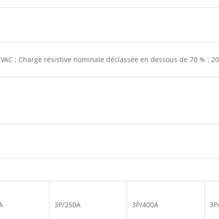
8VAC ; Charge résistive nominale déclassée en dessous de 70 % : 2
A
3P/250A
3P/400A
3P