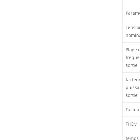
Paramè
Tensio
nomin
Plage 
fréque
sortie
facteu
puissa
sortie
Facteu
THDv
temps