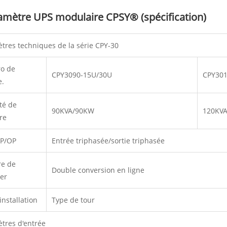
amètre UPS modulaire CPSY® (spécification)
tres techniques de la série CPY-30
o de
CPY3090-15U/30U
CPY30
e.
té de
90KVA/90KW
120KV
re
IP/OP
Entrée triphasée/sortie triphasée
re de
Double conversion en ligne
ler
installation
Type de tour
tres d'entrée