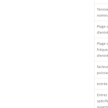
Tensio
nomin
Plage 
d'entr
Plage 
fréqu
d'entr
facteu
puissa
entrée
Entrez 
spécifi
ouvert