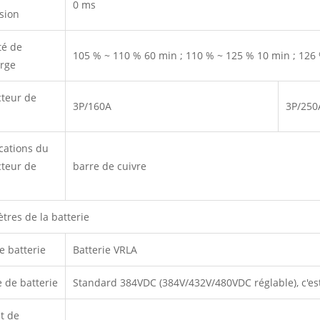
0 ms
sion
té de
105 % ~ 110 % 60 min ; 110 % ~ 125 % 10 min ; 126
rge
cteur de
3P/160A
3P/250
ications du
cteur de
barre de cuivre
tres de la batterie
e batterie
Batterie VRLA
e de batterie
Standard 384VDC (384V/432V/480VDC réglable), c'est-à
t de