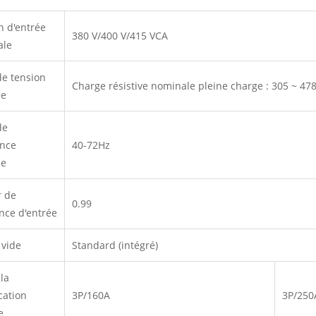
n d'entrée
380 V/400 V/415 VCA
ale
de tension
Charge résistive nominale pleine charge : 305 ~ 47
ée
de
ence
40-72Hz
ée
r de
0.99
nce d'entrée
 vide
Standard (intégré)
la
cation
3P/160A
3P/250
e