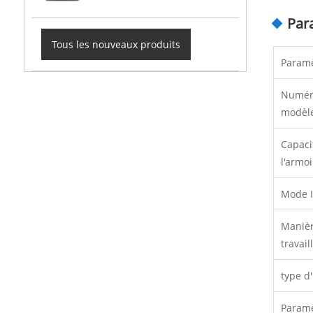
Par
Tous les nouveaux produits
Paramè
Numér
modèl
Capaci
l'armoi
Mode 
Maniè
travail
type d'
Paramè