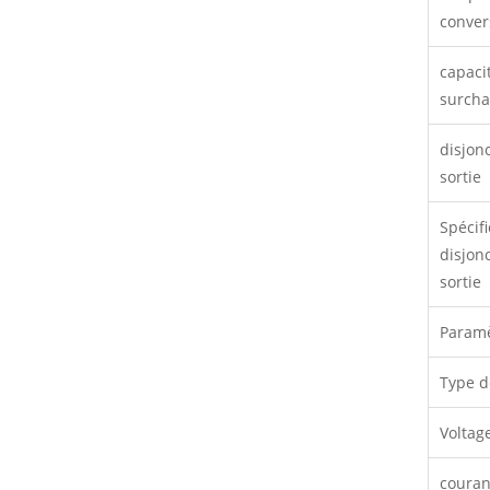
conver
capaci
surcha
disjon
sortie
Spécif
disjon
sortie
Paramè
Type d
Voltag
couran