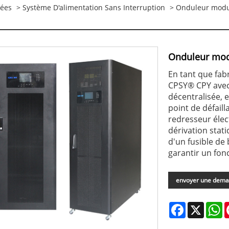
nées
>
Système D'alimentation Sans Interruption
> Onduleur modu
Onduleur mod
En tant que fab
CPSY® CPY avec
décentralisée, e
point de défail
redresseur éle
dérivation stati
d'un fusible de
garantir un fo
envoyer une dem
Facebook
X
W