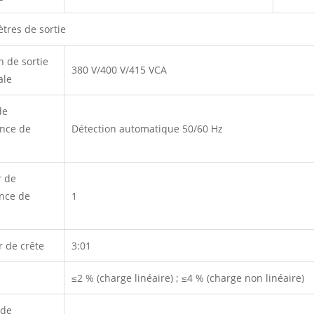
tres de sortie
n de sortie
380 V/400 V/415 VCA
ale
de
nce de
Détection automatique 50/60 Hz
r de
nce de
1
r de crête
3:01
≤2 % (charge linéaire) ; ≤4 % (charge non linéaire)
 de