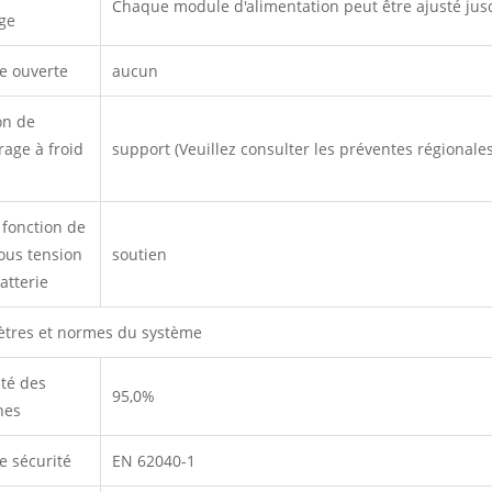
Chaque module d'alimentation peut être ajusté jus
ge
ie ouverte
aucun
on de
age à froid
support (Veuillez consulter les préventes régiona
 fonction de
ous tension
soutien
atterie
tres et normes du système
ité des
95,0%
nes
e sécurité
EN 62040-1