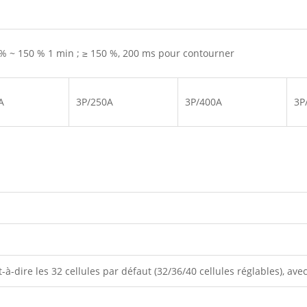
 % ~ 150 % 1 min ; ≥ 150 %, 200 ms pour contourner
A
3P/250A
3P/400A
3P
-dire les 32 cellules par défaut (32/36/40 cellules réglables), ave