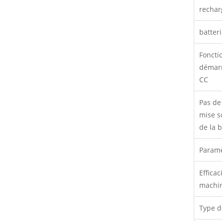
rechar
batter
Foncti
démarr
CC
Pas de
mise s
de la b
Paramè
Efficac
machi
Type d