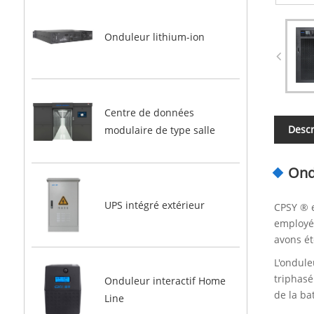
Onduleur lithium-ion
Centre de données
Descr
modulaire de type salle
Ond
UPS intégré extérieur
CPSY ® e
employés
avons ét
L'ondule
triphasé
Onduleur interactif Home
de la ba
Line