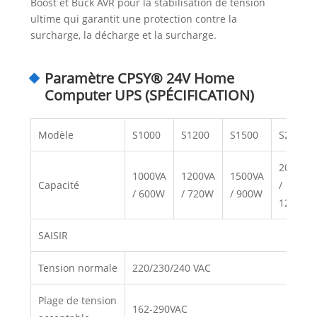
Boost et Buck AVR pour la stabilisation de tension
ultime qui garantit une protection contre la
surcharge, la décharge et la surcharge.
Paramètre CPSY® 24V Home
Computer UPS (SPÉCIFICATION)
Modèle
S1000
S1200
S1500
S2000
2000VA
1000VA
1200VA
1500VA
Capacité
/
/ 600W
/ 720W
/ 900W
1200W
SAISIR
Tension normale
220/230/240 VAC
Plage de tension
162-290VAC