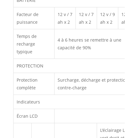
BATTERIE
Facteur de
12 v / 7
12 v / 7
12 v / 9
12 v / 9
puissance
ah x 2
ah x 2
ah x 2
ah x 2
Temps de
4 à 6 heures se remettre à une
recharge
capacité de 90%
typique
PROTECTION
Protection
Surcharge, décharge et protection
complète
contre-charge
Indicateurs
Écran LCD
L'éclairage LED
vert droit et les